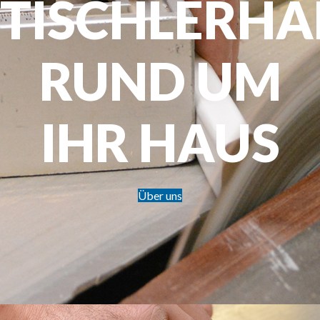
TISCHLERH
RUND UM
IHR HAUS
Über uns