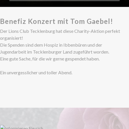
Benefiz Konzert mit Tom Gaebel!
Der Lions Club Tecklenburg hat diese Charity-Aktion perfekt
organisiert!
Die Spenden sind dem Hospiz in Ibbenbüren und der
Jugendarbeit im Tecklenburger Land zugeführt worden.
Eine gute Sache, für die wir gerne gespendet haben.
Ein unvergesslicher und toller Abend.